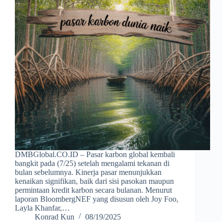
DMBGlobal.CO.ID – Pasar karbon global kembali
bangkit pada (7/25) setelah mengalami tekanan di
bulan sebelumnya. Kinerja pasar menunjukkan
kenaikan signifikan, baik dari sisi pasokan maupun
permintaan kredit karbon secara bulanan. Menurut
laporan BloombergNEF yang disusun oleh Joy Foo,
Layla Khanfar,…
Konrad Kun
08/19/2025