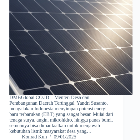
DMBGlobal.CO.ID – Menteri Desa dan
Pembangunan Daerah Tertinggal, Yandri Susanto,
mengatakan Indonesia menyimpan potensi energi
baru terbarukan (EBT) yang sangat besar. Mulai dari
tenaga surya, angin, mikrohidro, hingga panas bumi,
semuanya bisa dimanfaatkan untuk menjawab
kebutuhan listrik masyarakat desa yang…
Konrad Kun
09/01/2025