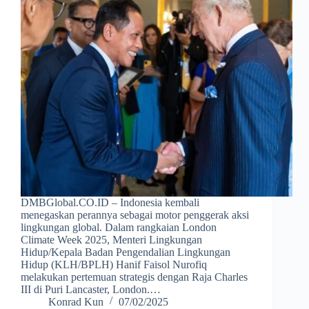
DMBGlobal.CO.ID – Indonesia kembali
menegaskan perannya sebagai motor penggerak aksi
lingkungan global. Dalam rangkaian London
Climate Week 2025, Menteri Lingkungan
Hidup/Kepala Badan Pengendalian Lingkungan
Hidup (KLH/BPLH) Hanif Faisol Nurofiq
melakukan pertemuan strategis dengan Raja Charles
III di Puri Lancaster, London.…
Konrad Kun
07/02/2025