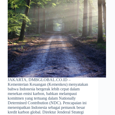
JAKARTA, DMBGLOBAL.CO.ID –
Kementerian Keuangan (Kemenkeu) menyatakan
bahwa Indonesia bergerak lebih cepat dalam
menekan emisi karbon, bahkan melampaui
komitmen yang tertuang dalam Nationally
Determined Contribution (NDC). Pencapaian ini
menempatkan Indonesia sebagai pemasok besar
kredit karbon global. Direktur Jenderal Strategi