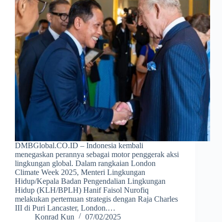
DMBGlobal.CO.ID – Indonesia kembali
menegaskan perannya sebagai motor penggerak aksi
lingkungan global. Dalam rangkaian London
Climate Week 2025, Menteri Lingkungan
Hidup/Kepala Badan Pengendalian Lingkungan
Hidup (KLH/BPLH) Hanif Faisol Nurofiq
melakukan pertemuan strategis dengan Raja Charles
III di Puri Lancaster, London.…
Konrad Kun
07/02/2025