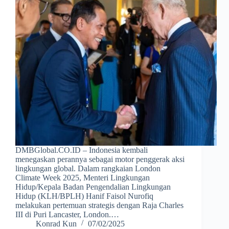
DMBGlobal.CO.ID – Indonesia kembali
menegaskan perannya sebagai motor penggerak aksi
lingkungan global. Dalam rangkaian London
Climate Week 2025, Menteri Lingkungan
Hidup/Kepala Badan Pengendalian Lingkungan
Hidup (KLH/BPLH) Hanif Faisol Nurofiq
melakukan pertemuan strategis dengan Raja Charles
III di Puri Lancaster, London.…
Konrad Kun
07/02/2025