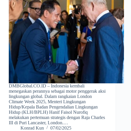
DMBGlobal.CO.ID – Indonesia kembali
menegaskan perannya sebagai motor penggerak aksi
lingkungan global. Dalam rangkaian London
Climate Week 2025, Menteri Lingkungan
Hidup/Kepala Badan Pengendalian Lingkungan
Hidup (KLH/BPLH) Hanif Faisol Nurofiq
melakukan pertemuan strategis dengan Raja Charles
III di Puri Lancaster, London.…
Konrad Kun
07/02/2025