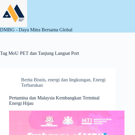
Skip
to
content
DMBG - Daya Mitra Bersama Global
Tag
MoU PET dan Tanjung Langsat Port
Berita Bisnis
,
energi dan lingkungan
,
Energi
Terbarukan
Pertamina dan Malaysia Kembangkan Terminal
Energi Hijau