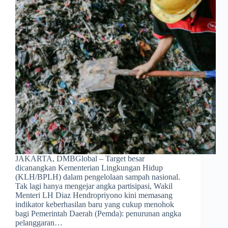
JAKARTA, DMBGlobal – Target besar
dicanangkan Kementerian Lingkungan Hidup
(KLH/BPLH) dalam pengelolaan sampah nasional.
Tak lagi hanya mengejar angka partisipasi, Wakil
Menteri LH Diaz Hendropriyono kini memasang
indikator keberhasilan baru yang cukup menohok
bagi Pemerintah Daerah (Pemda): penurunan angka
pelanggaran…