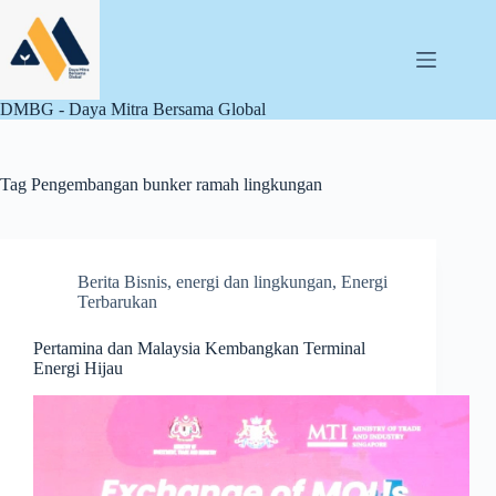
Skip
to
content
DMBG - Daya Mitra Bersama Global
Tag
Pengembangan bunker ramah lingkungan
Berita Bisnis
,
energi dan lingkungan
,
Energi
Terbarukan
Pertamina dan Malaysia Kembangkan Terminal
Energi Hijau