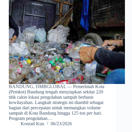
BANDUNG, DMBGLOBAL — Pemerintah Kota
(Pemkot) Bandung tengah menyiapkan sekitar 220
titik calon lokasi pengolahan sampah berbasis
kewilayahan. Langkah strategis ini diambil sebagai
bagian dari percepatan untuk memangkas volume
sampah di Kota Bandung hingga 125 ton per hari.
Program pengolahan…
Konrad Kun
06/23/2026