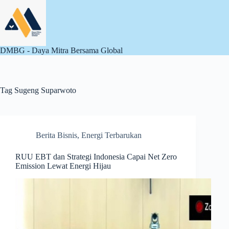
Skip
to
content
DMBG - Daya Mitra Bersama Global
Tag
Sugeng Suparwoto
Berita Bisnis
,
Energi Terbarukan
RUU EBT dan Strategi Indonesia Capai Net Zero
Emission Lewat Energi Hijau