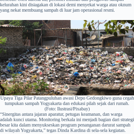
kelurahan kini disiagakan di lokasi demi menyekat warga atau oknum
yang nekat membuang sampah di luar jam operasional resmi.
Upaya Tiga Pilar Patangpuluhan awasi Depo Gedongkiwo guna cegah
tumpukan sampah Yogyakarta dan edukasi pilah sejak dari rumah.
(Foto: Ilustrasi/Pixabay)
“Sinergitas antara jajaran aparatur, petugas keamanan, dan warga
adalah kunci utama. Monitoring berkala ini menjadi bagian dari strategi
besar kita dalam menyukseskan program penanganan darurat sampah
di wilayah Yogyakarta,” tegas Dinda Kardina di sela-sela kegiatan.