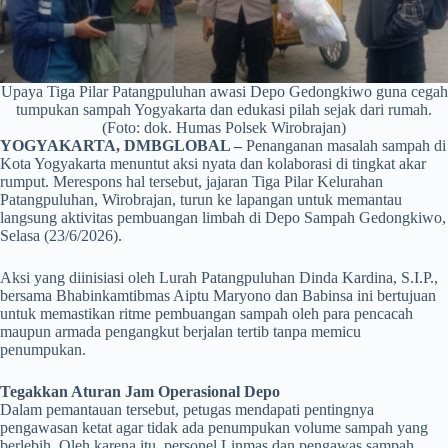
Upaya Tiga Pilar Patangpuluhan awasi Depo Gedongkiwo guna cegah
tumpukan sampah Yogyakarta dan edukasi pilah sejak dari rumah.
(Foto: dok. Humas Polsek Wirobrajan)
YOGYAKARTA, DMBGLOBAL –
Penanganan masalah sampah di
Kota Yogyakarta menuntut aksi nyata dan kolaborasi di tingkat akar
rumput. Merespons hal tersebut, jajaran Tiga Pilar Kelurahan
Patangpuluhan, Wirobrajan, turun ke lapangan untuk memantau
langsung aktivitas pembuangan limbah di Depo Sampah Gedongkiwo,
Selasa (23/6/2026).
Aksi yang diinisiasi oleh Lurah Patangpuluhan Dinda Kardina, S.I.P.,
bersama Bhabinkamtibmas Aiptu Maryono dan Babinsa ini bertujuan
untuk memastikan ritme pembuangan sampah oleh para pencacah
maupun armada pengangkut berjalan tertib tanpa memicu
penumpukan.
Tegakkan Aturan Jam Operasional Depo
Dalam pemantauan tersebut, petugas mendapati pentingnya
pengawasan ketat agar tidak ada penumpukan volume sampah yang
berlebih. Oleh karena itu, personel Linmas dan pengawas sampah