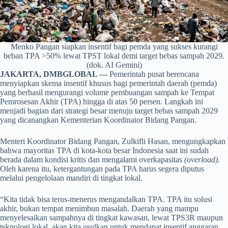
Menko Pangan siapkan insentif bagi pemda yang sukses kurangi
beban TPA >50% lewat TPST lokal demi target bebas sampah 2029.
(dok. AI Gemini)
JAKARTA, DMBGLOBAL —
Pemerintah pusat berencana
menyiapkan skema insentif khusus bagi pemerintah daerah (pemda)
yang berhasil mengurangi volume pembuangan sampah ke Tempat
Pemrosesan Akhir (TPA) hingga di atas 50 persen. Langkah ini
menjadi bagian dari strategi besar menuju target bebas sampah 2029
yang dicanangkan Kementerian Koordinator Bidang Pangan.
Menteri Koordinator Bidang Pangan, Zulkifli Hasan, mengungkapkan
bahwa mayoritas TPA di kota-kota besar Indonesia saat ini sudah
berada dalam kondisi kritis dan mengalami overkapasitas
(overload).
Oleh karena itu, ketergantungan pada TPA harus segera diputus
melalui pengelolaan mandiri di tingkat lokal.
“Kita tidak bisa terus-menerus mengandalkan TPA. TPA itu solusi
akhir, bukan tempat menimbun masalah. Daerah yang mampu
menyelesaikan sampahnya di tingkat kawasan, lewat TPS3R maupun
teknologi lokal, akan kita usulkan untuk mendapat insentif anggaran