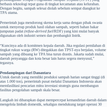
berbasis teknologi tepat guna di tingkat kecamatan atau kelurahan.
Dengan begitu, sampah selesai diolah sebelum sempat diangkut ke
TPA utama.
Pemerintah juga mendorong skema kerja sama dengan pihak swasta
untuk menyerap produk hasil olahan sampah, seperti bahan bakar
jumputan padat
(refuse-derived fuel
/RDF) yang kini mulai banyak
digunakan oleh industri semen dan pembangkit listrik.
“Kuncinya ada di komitmen kepala daerah. Jika regulasi pemilahan di
tingkat rukun warga (RW) ditegakkan dan TPST-nya berjalan, volume
sampah yang dibuang ke TPA bisa turun drastis. Jakarta sudah mulai,
daerah penyangga dan kota besar lain harus segera menyusul,”
tegasnya.
Pendampingan dari Danantara
Untuk daerah yang memiliki produksi sampah harian sangat tinggi (di
atas 1.000 ton), pemerintah pusat melalui Danantara Indonesia akan
memfasilitasi pencarian mitra investasi strategis guna membangun
fasilitas pengolahan sampah skala besar.
Langkah ini diharapkan dapat mempercepat kemandirian daerah dalam
mengelola limbah domestik, sekaligus mendukung target operasi 30