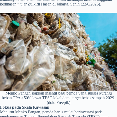
kedinasan,” ujar Zulkifli Hasan di Jakarta, Senin (22/6/2026).
Menko Pangan siapkan insentif bagi pemda yang sukses kurangi
beban TPA >50% lewat TPST lokal demi target bebas sampah 2029.
(dok. Freepik)
Fokus pada Skala Kawasan
Menurut Menko Pangan, pemda harus mulai berinvestasi pada
pembangunan Tempat Pengolahan Sampah Terpadu (TPST) yang