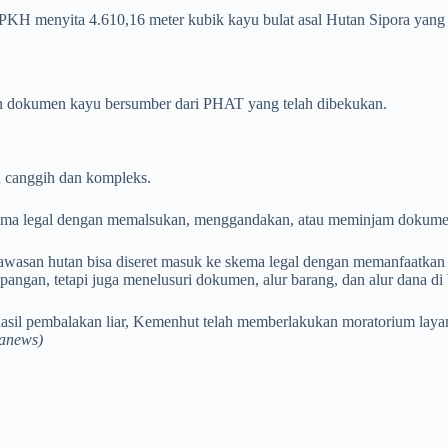
 PKH menyita 4.610,16 meter kubik kayu bulat asal Hutan Sipora ya
an dokumen kayu bersumber dari PHAT yang telah dibekukan.
n canggih dan kompleks.
skema legal dengan memalsukan, menggandakan, atau meminjam doku
i kawasan hutan bisa diseret masuk ke skema legal dengan memanfaatk
pangan, tetapi juga menelusuri dokumen, alur barang, dan alur dana di
asil pembalakan liar, Kemenhut telah memberlakukan moratorium laya
anews)