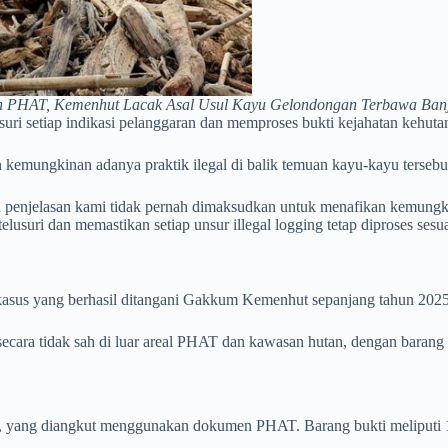
n PHAT, Kemenhut Lacak Asal Usul Kayu Gelondongan Terbawa Banjir
suri setiap indikasi pelanggaran dan memproses bukti kejahatan kehu
emungkinan adanya praktik ilegal di balik temuan kayu-kayu tersebu
penjelasan kami tidak pernah dimaksudkan untuk menafikan kemungkina
uri dan memastikan setiap unsur illegal logging tetap diproses sesuai 
 kasus yang berhasil ditangani Gakkum Kemenhut sepanjang tahun 2025 
ra tidak sah di luar areal PHAT dan kawasan hutan, dengan barang bu
yang diangkut menggunakan dokumen PHAT. Barang bukti meliputi 152 