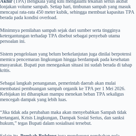
Akhir
(TPA) Bengkala yang kini mengalami tekanan serius akibat
lonjakan volume sampah. Setiap hari, timbunan sampah yang masuk
mencapai rata-rata 450 meter kubik, sehingga membuat kapasitas TPA
berada pada kondisi overload.
Minimnya pemilahan sampah sejak dari sumber serta tingginya
ketergantungan terhadap TPA disebut sebagai penyebab utama
persoalan ini.
Sistem pengelolaan yang belum berkelanjutan juga dinilai berpotensi
memicu pencemaran lingkungan hingga berdampak pada kesehatan
masyarakat. Bupati pun menegaskan situasi ini sudah berada di tahap
kritis.
Sebagai langkah penanganan, pemerintah daerah akan mulai
membatasi pembuangan sampah organik ke TPA per 1 Mei 2026.
Kebijakan ini diharapkan mampu menekan beban TPA sekaligus
mencegah dampak yang lebih luas.
“Jika tidak ada perubahan maka akan menyebabkan Sampah tidak
tertangani, Krisis Lingkungan, Dampak Sosial Serius, dan sanksi
hukum,” tegas Bupati dalam sosialisasi tersebut.
Selain itu,
Pemkab Buleleng
juga mendorong perubahan pola