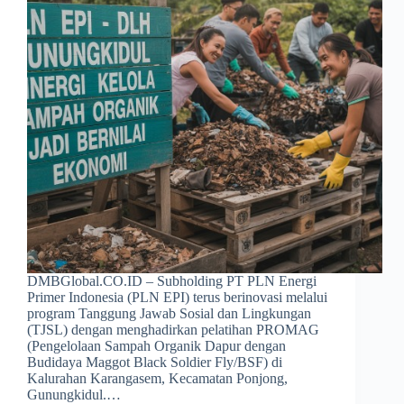
DMBGlobal.CO.ID – Subholding PT PLN Energi
Primer Indonesia (PLN EPI) terus berinovasi melalui
program Tanggung Jawab Sosial dan Lingkungan
(TJSL) dengan menghadirkan pelatihan PROMAG
(Pengelolaan Sampah Organik Dapur dengan
Budidaya Maggot Black Soldier Fly/BSF) di
Kalurahan Karangasem, Kecamatan Ponjong,
Gunungkidul.…