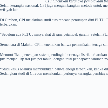
CPI luncurkan kerangka pembiayaan trans
Selain kerangka nasional, CPI juga mengembangkan metode untuk menghi
wilayah lain.
Di Cirebon, CPI melakukan studi atas rencana penutupan dini PLTU Cir
terbarukan.
“Sebelum ada PLTU, masyarakat di sana petambak garam. Setelah PLTU
Sementara di Maluku, CPI menemukan bahwa pemanfaatan tenaga surya
Menurut Tiza, penerapan sistem pendingin bertenaga listrik terbarukan
juta menjadi Rp368 juta per tahun, dengan total pendapatan tahunan m
“Studi kasus Maluku membuktikan bahwa energi terbarukan, ketika dihu
Sedangkan studi di Cirebon menekankan perlunya kerangka pembiayaan