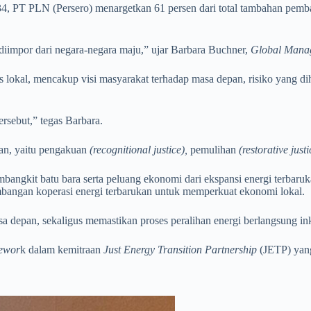
T PLN (Persero) menargetkan 61 persen dari total tambahan pembangki
 diimpor dari negara-negara maju,” ujar Barbara Buchner,
Global Manag
tas lokal, mencakup visi masyarakat terhadap masa depan, risiko yang
ersebut,” tegas Barbara.
lan, yaitu pengakuan
(recognitional justice),
pemulihan
(restorative just
pembangkit batu bara serta peluang ekonomi dari ekspansi energi terbar
gembangan koperasi energi terbarukan untuk memperkuat ekonomi lokal.
asa depan, sekaligus memastikan proses peralihan energi berlangsung 
mewor
k dalam kemitraan
Just Energy Transition Partnership
(JETP) yang