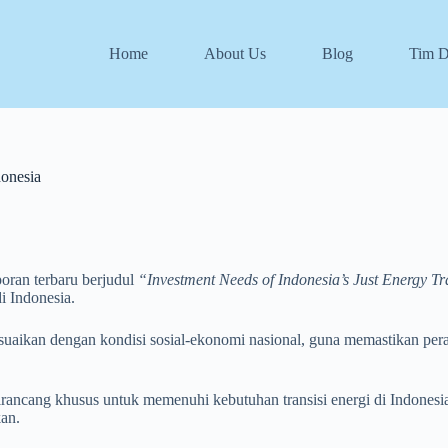
Home
About Us
Blog
Tim 
donesia
oran terbaru berjudul
“Investment Needs of Indonesia’s Just Energy 
i Indonesia.
ikan dengan kondisi sosial-ekonomi nasional, guna memastikan peraliha
ncang khusus untuk memenuhi kebutuhan transisi energi di Indonesia
an.