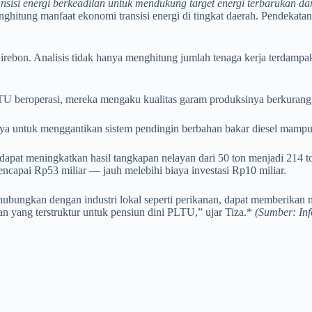
isi energi berkeadilan untuk mendukung target energi terbarukan dan 
tung manfaat ekonomi transisi energi di tingkat daerah. Pendekatan in
ebon. Analisis tidak hanya menghitung jumlah tenaga kerja terdampak, 
 beroperasi, mereka mengaku kualitas garam produksinya berkurang,” 
 untuk menggantikan sistem pendingin berbahan bakar diesel mampu m
 dapat meningkatkan hasil tangkapan nelayan dari 50 ton menjadi 214 t
encapai Rp53 miliar — jauh melebihi biaya investasi Rp10 miliar.
bungkan dengan industri lokal seperti perikanan, dapat memberikan ma
 yang terstruktur untuk pensiun dini PLTU,” ujar Tiza.*
(Sumber: In