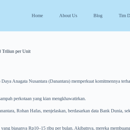
Home
About Us
Blog
Tim 
 Triliun per Unit
I) Daya Anagata Nusantara (Danantara) memperkuat komitmennya te
 sampah perkotaan yang kian mengkhawatirkan.
nantara, Rohan Hafas, menjelaskan, berdasarkan data Bank Dunia, sekit
ng biasanya Rp10–15 ribu per bulan. Akibatnya, mereka membuang s