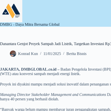
Skip
to
content
DMBG - Daya Mitra Bersama Global
Danantara Genjot Proyek Sampah Jadi Listrik, Targetkan Investasi Rp3
Konrad Kun
11/01/2025
Berita Bisnis
JAKARTA, DMBGLOBAL.co.id –
Badan Pengelola Investasi (BP
(WTE) atau konversi sampah menjadi energi listrik.
Proyek ini diyakini mampu menjadi solusi inovatif dalam penanganan
Managing Director Stakeholder Management and Communications
Da
hanya 40 persen yang berhasil diolah.
“Banyak warga belum mampu membayar iuran pengangkutan sampah, ya