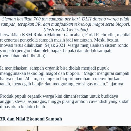
Sleman hasilkan 700 ton sampah per hari. DLH dorong warga pilah
sampah, terapkan 3R, dan manfaatkan teknologi magot serta biopori.
(Ilustrasi AI Generated)
Perwakilan KSM Rukun Makmur Gancahan, Farid Fachrudin, menilai
regenerasi pengelola sampah masih jadi tantangan. Meski begitu,
inovasi terus dilakukan. Sejak 2021, warga menjalankan sistem rondo
sampah (pengambilan oleh bapak-bapak) dan dudah sampah
(pemilahan oleh ibu-ibu).
Ia menjelaskan, sampah organik bisa diolah menjadi pupuk
menggunakan teknologi magot dan biopori. “Magot mengurai sampah
hanya dalam 24 jam, sedangkan biopori membantu menyuburkan
tanah, mencegah banjir, dan mengurangi emisi gas metan,” ujarnya.
Produk pupuk organik warga kini dimanfaatkan untuk budidaya
anggur, stevia, asparagus, hingga pisang ambon cavendish yang sudah
dipasarkan ke toko buah.
3R dan Nilai Ekonomi Sampah