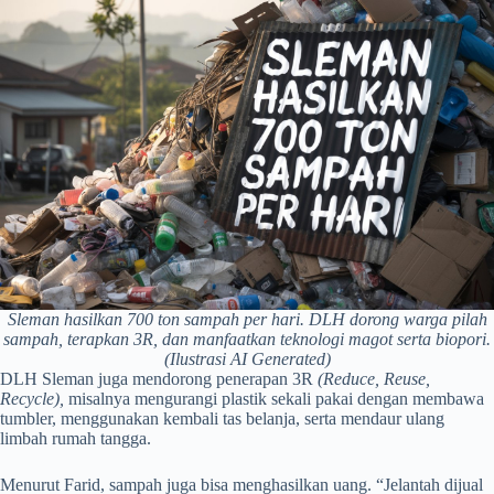
Sleman hasilkan 700 ton sampah per hari. DLH dorong warga pilah
sampah, terapkan 3R, dan manfaatkan teknologi magot serta biopori.
(Ilustrasi AI Generated)
DLH Sleman juga mendorong penerapan 3R
(Reduce, Reuse,
Recycle),
misalnya mengurangi plastik sekali pakai dengan membawa
tumbler, menggunakan kembali tas belanja, serta mendaur ulang
limbah rumah tangga.
Menurut Farid, sampah juga bisa menghasilkan uang. “Jelantah dijual