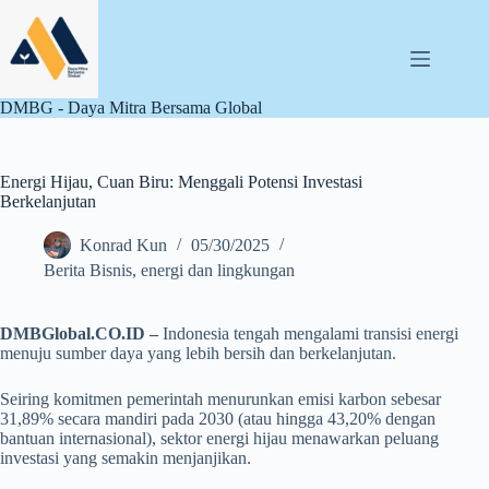
Skip
to
content
DMBG - Daya Mitra Bersama Global
Energi Hijau, Cuan Biru: Menggali Potensi Investasi
Berkelanjutan
Konrad Kun
05/30/2025
Berita Bisnis
,
energi dan lingkungan
DMBGlobal.CO.ID –
Indonesia tengah mengalami transisi energi
menuju sumber daya yang lebih bersih dan berkelanjutan.
Seiring komitmen pemerintah menurunkan emisi karbon sebesar
31,89% secara mandiri pada 2030 (atau hingga 43,20% dengan
bantuan internasional), sektor energi hijau menawarkan peluang
investasi yang semakin menjanjikan.