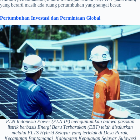
yang berarti masih ada ruang pertumbuhan yang sangat besar.
Pertumbuhan Investasi dan Permintaan Global
PLN Indonesia Power (PLN IP) mengumumkan bahwa pasokan
listrik berbasis Energi Baru Terbarukan (EBT) telah disalurkan
melalui PLTS Hybrid Selayar yang terletak di Desa Parak,
Kecamatan Bontomanai, Kabupaten Kepulauan Selayar, Sulawesi