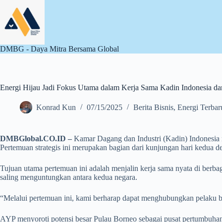
Skip
to
content
DMBG - Daya Mitra Bersama Global
Energi Hijau Jadi Fokus Utama dalam Kerja Sama Kadin Indonesia d
Konrad Kun
07/15/2025
Berita Bisnis
,
Energi Terba
DMBGlobal.CO.ID –
Kamar Dagang dan Industri (Kadin) Indonesia 
Pertemuan strategis ini merupakan bagian dari kunjungan hari kedua
Tujuan utama pertemuan ini adalah menjalin kerja sama nyata di berba
saling menguntungkan antara kedua negara.
“Melalui pertemuan ini, kami berharap dapat menghubungkan pelaku bis
AYP menyoroti potensi besar Pulau Borneo sebagai pusat pertumbuhan 