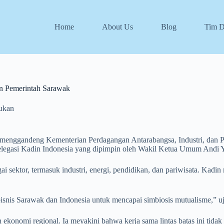
Home
About Us
Blog
Tim 
an Pemerintah Sarawak
rukan
menggandeng Kementerian Perdagangan Antarabangsa, Industri, dan P
 delegasi Kadin Indonesia yang dipimpin oleh Wakil Ketua Umum Andi 
gai sektor, termasuk industri, energi, pendidikan, dan pariwisata. Ka
nis Sarawak dan Indonesia untuk mencapai simbiosis mutualisme,” ujar
ekonomi regional. Ia meyakini bahwa kerja sama lintas batas ini tida