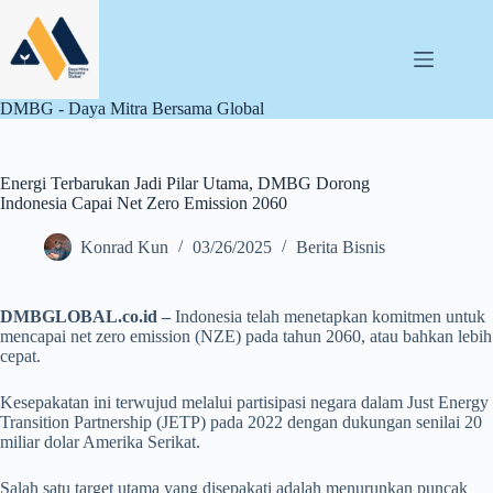
Skip
to
content
DMBG - Daya Mitra Bersama Global
Energi Terbarukan Jadi Pilar Utama, DMBG Dorong
Indonesia Capai Net Zero Emission 2060
Konrad Kun
03/26/2025
Berita Bisnis
DMBGLOBAL.co.id –
Indonesia telah menetapkan komitmen untuk
mencapai net zero emission (NZE) pada tahun 2060, atau bahkan lebih
cepat.
Kesepakatan ini terwujud melalui partisipasi negara dalam Just Energy
Transition Partnership (JETP) pada 2022 dengan dukungan senilai 20
miliar dolar Amerika Serikat.
Salah satu target utama yang disepakati adalah menurunkan puncak