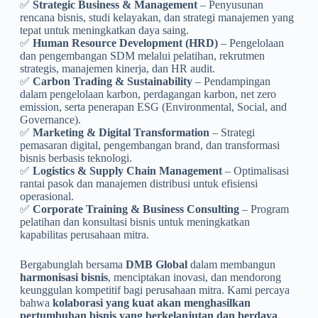
✅
Strategic Business & Management
– Penyusunan
rencana bisnis, studi kelayakan, dan strategi manajemen yang
tepat untuk meningkatkan daya saing.
✅
Human Resource Development (HRD)
– Pengelolaan
dan pengembangan SDM melalui pelatihan, rekrutmen
strategis, manajemen kinerja, dan HR audit.
✅
Carbon Trading & Sustainability
– Pendampingan
dalam pengelolaan karbon, perdagangan karbon, net zero
emission, serta penerapan ESG (Environmental, Social, and
Governance).
✅
Marketing & Digital Transformation
– Strategi
pemasaran digital, pengembangan brand, dan transformasi
bisnis berbasis teknologi.
✅
Logistics & Supply Chain Management
– Optimalisasi
rantai pasok dan manajemen distribusi untuk efisiensi
operasional.
✅
Corporate Training & Business Consulting
– Program
pelatihan dan konsultasi bisnis untuk meningkatkan
kapabilitas perusahaan mitra.
Bergabunglah bersama
DMB Global
dalam membangun
harmonisasi bisnis
, menciptakan inovasi, dan mendorong
keunggulan kompetitif bagi perusahaan mitra. Kami percaya
bahwa
kolaborasi yang kuat akan menghasilkan
pertumbuhan bisnis yang berkelanjutan dan berdaya