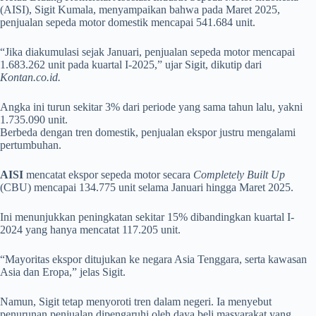
(AISI), Sigit Kumala, menyampaikan bahwa pada Maret 2025,
penjualan sepeda motor domestik mencapai 541.684 unit.
“Jika diakumulasi sejak Januari, penjualan sepeda motor mencapai
1.683.262 unit pada kuartal I-2025,” ujar Sigit, dikutip dari
Kontan.co.id.
Angka ini turun sekitar 3% dari periode yang sama tahun lalu, yakni
1.735.090 unit.
Berbeda dengan tren domestik, penjualan ekspor justru mengalami
pertumbuhan.
AISI
mencatat ekspor sepeda motor secara
Completely Built Up
(CBU) mencapai 134.775 unit selama Januari hingga Maret 2025.
Ini menunjukkan peningkatan sekitar 15% dibandingkan kuartal I-
2024 yang hanya mencatat 117.205 unit.
“Mayoritas ekspor ditujukan ke negara Asia Tenggara, serta kawasan
Asia dan Eropa,” jelas Sigit.
Namun, Sigit tetap menyoroti tren dalam negeri. Ia menyebut
penurunan penjualan dipengaruhi oleh daya beli masyarakat yang