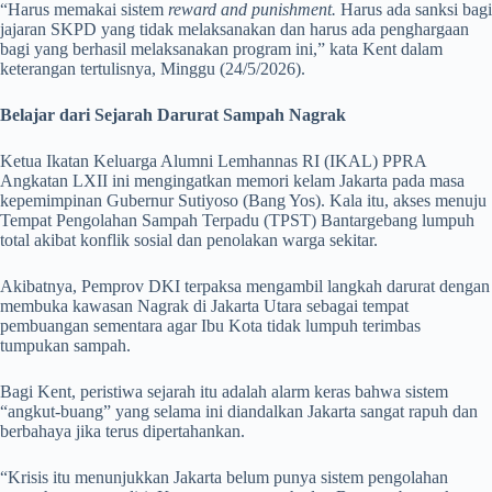
“Harus memakai sistem
reward and punishment.
Harus ada sanksi bagi
jajaran SKPD yang tidak melaksanakan dan harus ada penghargaan
bagi yang berhasil melaksanakan program ini,” kata Kent dalam
keterangan tertulisnya, Minggu (24/5/2026).
Belajar dari Sejarah Darurat Sampah Nagrak
Ketua Ikatan Keluarga Alumni Lemhannas RI (IKAL) PPRA
Angkatan LXII ini mengingatkan memori kelam Jakarta pada masa
kepemimpinan Gubernur Sutiyoso (Bang Yos). Kala itu, akses menuju
Tempat Pengolahan Sampah Terpadu (TPST) Bantargebang lumpuh
total akibat konflik sosial dan penolakan warga sekitar.
Akibatnya, Pemprov DKI terpaksa mengambil langkah darurat dengan
membuka kawasan Nagrak di Jakarta Utara sebagai tempat
pembuangan sementara agar Ibu Kota tidak lumpuh terimbas
tumpukan sampah.
Bagi Kent, peristiwa sejarah itu adalah alarm keras bahwa sistem
“angkut-buang” yang selama ini diandalkan Jakarta sangat rapuh dan
berbahaya jika terus dipertahankan.
“Krisis itu menunjukkan Jakarta belum punya sistem pengolahan