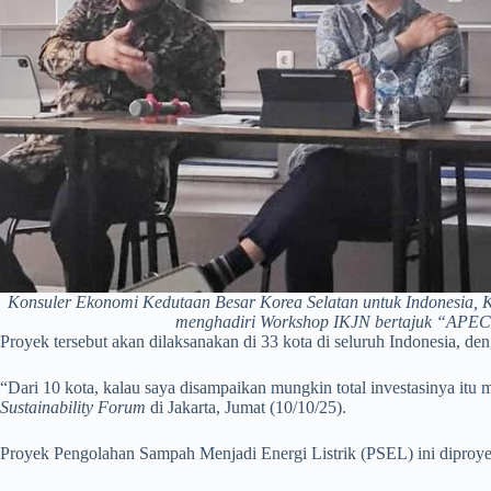
Konsuler Ekonomi Kedutaan Besar Korea Selatan untuk Indonesia, 
menghadiri Workshop IKJN bertajuk “APEC at
Proyek tersebut akan dilaksanakan di 33 kota di seluruh Indonesia, de
“Dari 10 kota, kalau saya disampaikan mungkin total investasinya itu m
Sustainability Forum
di Jakarta, Jumat (10/10/25).
Proyek Pengolahan Sampah Menjadi Energi Listrik (PSEL) ini diproye