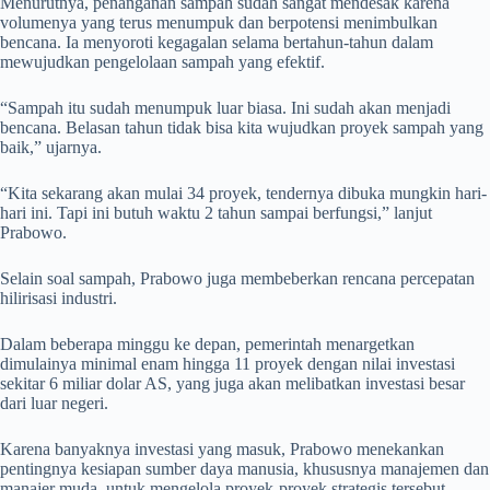
Menurutnya, penanganan sampah sudah sangat mendesak karena
volumenya yang terus menumpuk dan berpotensi menimbulkan
bencana. Ia menyoroti kegagalan selama bertahun-tahun dalam
mewujudkan pengelolaan sampah yang efektif.
“Sampah itu sudah menumpuk luar biasa. Ini sudah akan menjadi
bencana. Belasan tahun tidak bisa kita wujudkan proyek sampah yang
baik,” ujarnya.
“Kita sekarang akan mulai 34 proyek, tendernya dibuka mungkin hari-
hari ini. Tapi ini butuh waktu 2 tahun sampai berfungsi,” lanjut
Prabowo.
Selain soal sampah, Prabowo juga membeberkan rencana percepatan
hilirisasi industri.
Dalam beberapa minggu ke depan, pemerintah menargetkan
dimulainya minimal enam hingga 11 proyek dengan nilai investasi
sekitar 6 miliar dolar AS, yang juga akan melibatkan investasi besar
dari luar negeri.
Karena banyaknya investasi yang masuk, Prabowo menekankan
pentingnya kesiapan sumber daya manusia, khususnya manajemen dan
manajer muda, untuk mengelola proyek-proyek strategis tersebut