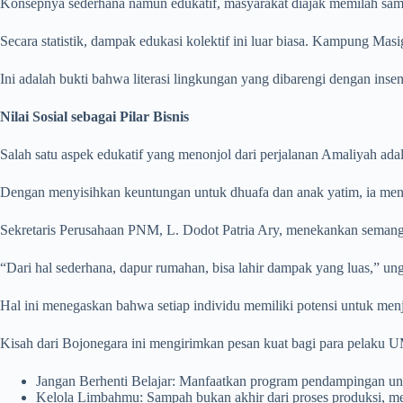
Konsepnya sederhana namun edukatif, masyarakat diajak memilah samp
Secara statistik, dampak edukasi kolektif ini luar biasa. Kampung M
Ini adalah bukti bahwa literasi lingkungan yang dibarengi dengan in
Nilai Sosial sebagai Pilar Bisnis
Salah satu aspek edukatif yang menonjol dari perjalanan Amaliyah adala
Dengan menyisihkan keuntungan untuk dhuafa dan anak yatim, ia meng
Sekretaris Perusahaan PNM, L. Dodot Patria Ary, menekankan semanga
“Dari hal sederhana, dapur rumahan, bisa lahir dampak yang luas,” un
Hal ini menegaskan bahwa setiap individu memiliki potensi untuk men
Kisah dari Bojonegara ini mengirimkan pesan kuat bagi para pelaku 
Jangan Berhenti Belajar: Manfaatkan program pendampingan unt
Kelola Limbahmu: Sampah bukan akhir dari proses produksi, me