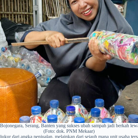
Bojonegara, Serang, Banten yang sukses ubah sampah jadi berkah l
(Foto: dok. PNM Mekaar)
diukur dari angka penjualan, melainkan dari sejauh mana unit usaha t