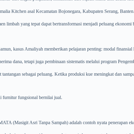
Amalia Kitchen asal Kecamatan Bojonegara, Kabupaten Serang, Banten
mbah yang tepat dapat bertransformasi menjadi peluang ekonomi baru
mun, kasus Amaliyah memberikan pelajaran penting: modal finansial har
rima dana, tetapi juga pembinaan sistematis melalui program Penge
t tantangan sebagai peluang. Ketika produksi kue meningkat dan sam
urnitur fungsional bernilai jual.
ATA (Masigit Asri Tanpa Sampah) adalah contoh nyata penerapan eko