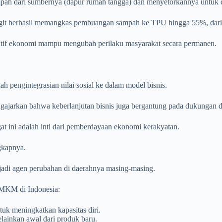
ah dari sumbernya (dapur rumah tangga) dan menyetorkannya untuk di
asigit berhasil memangkas pembuangan sampah ke TPU hingga 55%, dari
sentif ekonomi mampu mengubah perilaku masyarakat secara permanen.
h pengintegrasian nilai sosial ke dalam model bisnis.
ajarkan bahwa keberlanjutan bisnis juga bergantung pada dukungan da
t ini adalah inti dari pemberdayaan ekonomi kerakyatan.
gkapnya.
jadi agen perubahan di daerahnya masing-masing.
UMKM di Indonesia:
uk meningkatkan kapasitas diri.
lainkan awal dari produk baru.