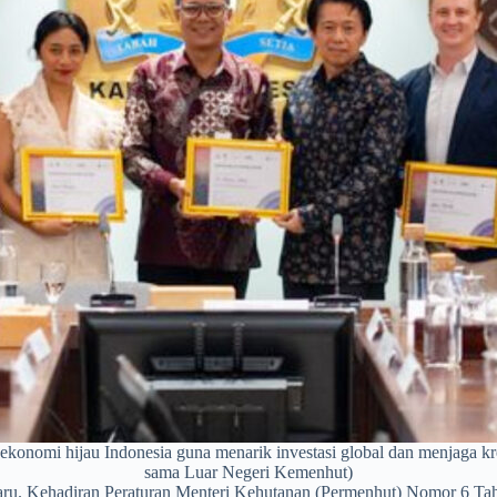
as ekonomi hijau Indonesia guna menarik investasi global dan menjaga kr
sama Luar Negeri Kemenhut)
ru. Kehadiran Peraturan Menteri Kehutanan (Permenhut) Nomor 6 Tah