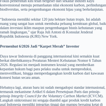
Fokus pemerintah kini telah bergeser dari sekadar industri kayu
konvensional menuju pemanfaatan nilai ekonomi karbon, perlindungan
biodiversitas, serta pengembangan ekonomi hijau yang berkelanjutan.
“Indonesia memiliki sekitar 120 juta hektare hutan tropis. Ini adalah
ruang yang sangat luas untuk membuka peluang kemitraan global, baik
dalam investasi iklim maupun pengembangan bisnis kehutanan yang
ramah lingkungan,” ujar Raja Juli Antoni di Konsulat Jenderal
Republik Indonesia (KJRI) New York.
Permenhut 6/2026 Jadi “Karpet Merah” Investor
Daya tawar Indonesia di panggung internasional kini semakin kuat
berkat diterbitkannya Peraturan Menteri Kehutanan Nomor 6 Tahun
2026. Regulasi ini menjadi instrumen krusial yang memberikan
kepastian hukum bagi para pelaku usaha untuk memproduksi,
memverifikasi, hingga memperdagangkan kredit karbon dari kawasan
konsesi hutan secara aman.
Hebatnya lagi, aturan baru ini sudah mengadopsi standar internasional,
termasuk mekanisme Artikel 6 dalam Persetujuan Paris dan prinsip-
prinsip
Integrity Council for the Voluntary Carbon Market
(ICVCM).
Langkah sinkronisasi ini sengaja diambil agar produk kredit karbon
asal Indonesia memiliki integritas tinggi dan mampu bersaing ketat di