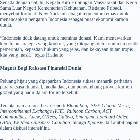
Senada dengan hal itu, Kepala Biro Hubungan Masyarakat dan Kerja
Sama Luar Negeri Kementerian Kehutanan, Ristianto Pribadi,
menyebut forum di New York ini sebagai momentum emas untuk
menancapkan pengaruh Indonesia sebagai pusat ekonomi karbon
dunia.
“Indonesia tidak datang untuk meminta donasi. Kami menawarkan
kemitraan strategis yang konkret, yang ditopang oleh komitmen politik
pemerintah, kepastian hukum yang jelas, dan kekayaan hutan tropis
kita yang masif,” tegas Ristianto.
Magnet Bagi Raksasa Finansial Dunia
Peluang hijau yang dipaparkan Indonesia sukses menarik perhatian
para raksasa finansial, media data, dan pengembang proyek karbon
global yang hadir dalam forum tersebut.
Tercatat nama-nama besar seperti
Bloomberg, S&P Global, Verra,
Intercontinental Exchange (ICE), Rubicon Carbon, ACT
Commodities, Anew, CTrees, Cultivo, Emergent, Lombard Odier,
OPIS, We Mean Business Coalition,
hingga
Xpansiv
ikut ambil bagian
dalam diskusi intensif ini.