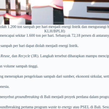
lah 1.200 ton sampah per hari menjadi energi listrik dan mengurang
KLH/BPLH)
encapai sekitar 1.600 ton per hari. Sebanyak 72,18 persen di antara
sampah per hari dapat diolah menjadi energi listrik.
 Reuse,
dan
Recycle
(3R). Langkah tersebut diharapkan mampu mencipt
an volume sampah tinggi.
g menerapkan pengelolaan sampah dari sumber, ekonomi sirkular, sert
nesia.
 menyebut
groundbreaking
di Bali menjadi proyek perdana dalam progr
roundbreaking pertama program
waste to energy
atau PSEL di Bali. Ses