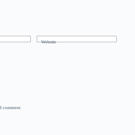
Website
e I comment.