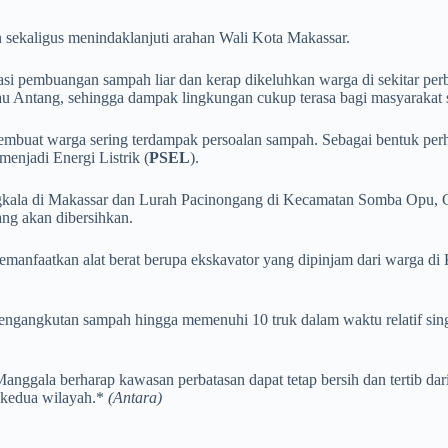
 sekaligus menindaklanjuti arahan Wali Kota Makassar.
kasi pembuangan sampah liar dan kerap dikeluhkan warga di sekitar per
 Antang, sehingga dampak lingkungan cukup terasa bagi masyarakat 
buat warga sering terdampak persoalan sampah. Sebagai bentuk perha
enjadi Energi Listrik (
PSEL
).
angkala di Makassar dan Lurah Pacinongang di Kecamatan Somba Opu, G
ng akan dibersihkan.
nfaatkan alat berat berupa ekskavator yang dipinjam dari warga di K
engangkutan sampah hingga memenuhi 10 truk dalam waktu relatif sin
anggala berharap kawasan perbatasan dapat tetap bersih dan tertib da
 kedua wilayah.*
(Antara)