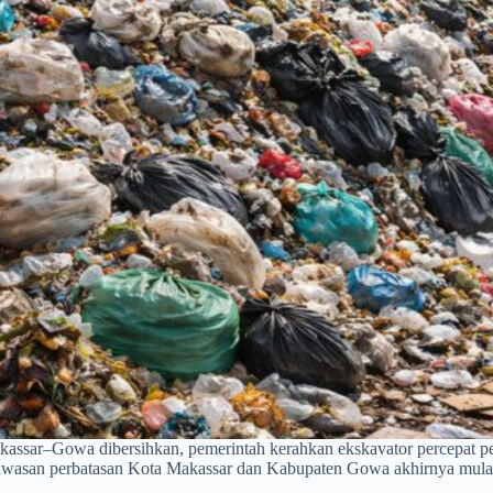
ssar–Gowa dibersihkan, pemerintah kerahkan ekskavator percepat pen
san perbatasan Kota Makassar dan Kabupaten Gowa akhirnya mulai dit