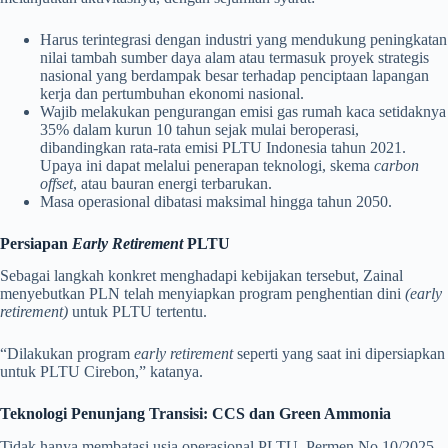
Harus terintegrasi dengan industri yang mendukung peningkatan
nilai tambah sumber daya alam atau termasuk proyek strategis
nasional yang berdampak besar terhadap penciptaan lapangan
kerja dan pertumbuhan ekonomi nasional.
Wajib melakukan pengurangan emisi gas rumah kaca setidaknya
35% dalam kurun 10 tahun sejak mulai beroperasi,
dibandingkan rata-rata emisi PLTU Indonesia tahun 2021.
Upaya ini dapat melalui penerapan teknologi, skema
carbon
offset
, atau bauran energi terbarukan.
Masa operasional dibatasi maksimal hingga tahun 2050.
Persiapan
Early Retirement
PLTU
Sebagai langkah konkret menghadapi kebijakan tersebut, Zainal
menyebutkan PLN telah menyiapkan program penghentian dini
(early
retirement)
untuk PLTU tertentu.
“Dilakukan program
early retirement
seperti yang saat ini dipersiapkan
untuk PLTU Cirebon,” katanya.
Teknologi Penunjang Transisi: CCS dan Green Ammonia
Tidak hanya membatasi usia operasional PLTU, Permen No 10/2025