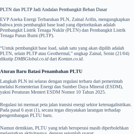
PLTN dan PLTP Jadi Andalan Pembangkit Beban Dasar
EVP Aneka Energi Terbarukan PLN, Zainal Arifin, mengungkapkan
bahwa jenis pembangkit base load yang diprioritaskan adalah
Pembangkit Listrik Tenaga Nuklir (PLTN) dan Pembangkit Listrik
Tenaga Panas Bumi (PLTP).
“Untuk pembangkit base load, salah satu yang akan dipilih adalah
PLTN, selain PLTP atau Geothermal,” ungkap Zainal, Senin (21/04)
dikutip
DMBGlobal.co.id
dari
Kontan.co.id
.
Aturan Baru Batasi Penambahan PLTU
Langkah PLN ini selaras dengan regulasi terbaru dari pemerintah
melalui Kementerian Energi dan Sumber Daya Mineral (ESDM),
yakni Peraturan Menteri ESDM Nomor 10 Tahun 2025.
Regulasi ini memuat peta jalan transisi energi sektor ketenagalistrikan.
Pada pasal 6 ayat (1), secara tegas dinyatakan larangan terhadap
pengembangan PLTU baru.
Namun demikian, PLTU yang telah beroperasi masih diperbolehkan
melanjutkan aktivitasnya, dengan sejumlah syarat: