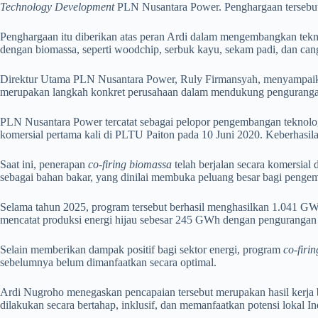
Technology Development
PLN Nusantara Power. Penghargaan tersebut 
Penghargaan itu diberikan atas peran Ardi dalam mengembangkan tek
dengan biomassa, seperti woodchip, serbuk kayu, sekam padi, dan cang
Direktur Utama PLN Nusantara Power, Ruly Firmansyah, menyampaikan
merupakan langkah konkret perusahaan dalam mendukung pengurangan 
PLN Nusantara Power tercatat sebagai pelopor pengembangan teknologi c
komersial pertama kali di PLTU Paiton pada 10 Juni 2020. Keberhasilan
Saat ini, penerapan
co-firing biomassa
telah berjalan secara komersia
sebagai bahan bakar, yang dinilai membuka peluang besar bagi pengem
Selama tahun 2025, program tersebut berhasil menghasilkan 1.041 GW
mencatat produksi energi hijau sebesar 245 GWh dengan pengurangan 
Selain memberikan dampak positif bagi sektor energi, program
co-firi
sebelumnya belum dimanfaatkan secara optimal.
Ardi Nugroho menegaskan pencapaian tersebut merupakan hasil kerja b
dilakukan secara bertahap, inklusif, dan memanfaatkan potensi lokal I