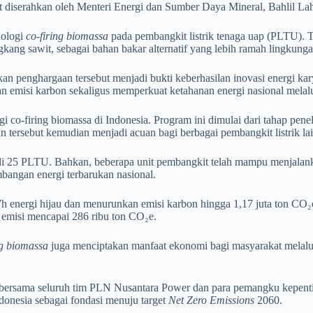
diserahkan oleh Menteri Energi dan Sumber Daya Mineral, Bahlil Lahad
nologi
co-firing biomassa
pada pembangkit listrik tenaga uap (PLTU).
kang sawit, sebagai bahan bakar alternatif yang lebih ramah lingkunga
 penghargaan tersebut menjadi bukti keberhasilan inovasi energi ka
emisi karbon sekaligus memperkuat ketahanan energi nasional melalu
o-firing biomassa di Indonesia. Program ini dimulai dari tahap penelit
 tersebut kemudian menjadi acuan bagi berbagai pembangkit listrik lai
l di 25 PLTU. Bahkan, beberapa unit pembangkit telah mampu menjalank
bangan energi terbarukan nasional.
h energi hijau dan menurunkan emisi karbon hingga 1,17 juta ton CO₂
emisi mencapai 286 ribu ton CO₂e.
ng biomassa
juga menciptakan manfaat ekonomi bagi masyarakat melalu
ersama seluruh tim PLN Nusantara Power dan para pemangku kepentingan
ndonesia sebagai fondasi menuju target
Net Zero Emissions
2060.