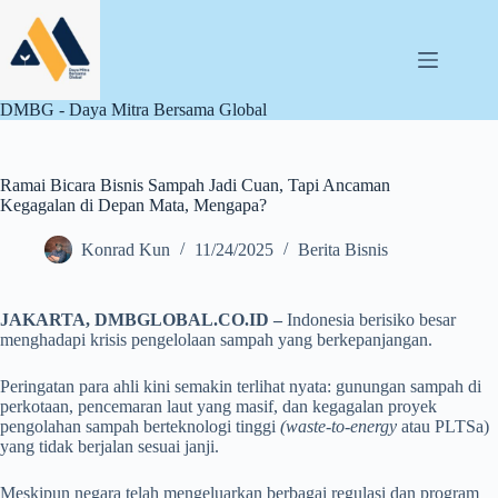
Skip
to
content
DMBG - Daya Mitra Bersama Global
Ramai Bicara Bisnis Sampah Jadi Cuan, Tapi Ancaman
Kegagalan di Depan Mata, Mengapa?
Konrad Kun
11/24/2025
Berita Bisnis
JAKARTA, DMBGLOBAL.CO.ID –
Indonesia berisiko besar
menghadapi krisis pengelolaan sampah yang berkepanjangan.
Peringatan para ahli kini semakin terlihat nyata: gunungan sampah di
perkotaan, pencemaran laut yang masif, dan kegagalan proyek
pengolahan sampah berteknologi tinggi
(waste-to-energy
atau PLTSa)
yang tidak berjalan sesuai janji.
Meskipun negara telah mengeluarkan berbagai regulasi dan program