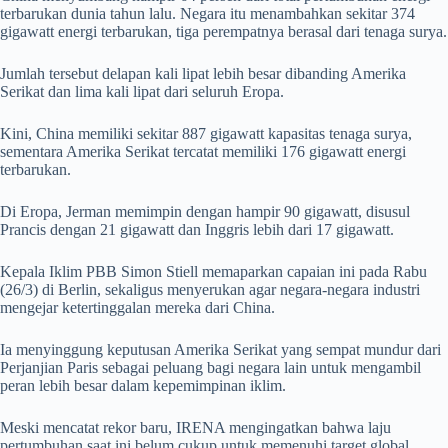
terbarukan dunia tahun lalu. Negara itu menambahkan sekitar 374
gigawatt energi terbarukan, tiga perempatnya berasal dari tenaga surya.
Jumlah tersebut delapan kali lipat lebih besar dibanding Amerika
Serikat dan lima kali lipat dari seluruh Eropa.
Kini, China memiliki sekitar 887 gigawatt kapasitas tenaga surya,
sementara Amerika Serikat tercatat memiliki 176 gigawatt energi
terbarukan.
Di Eropa, Jerman memimpin dengan hampir 90 gigawatt, disusul
Prancis dengan 21 gigawatt dan Inggris lebih dari 17 gigawatt.
Kepala Iklim PBB Simon Stiell memaparkan capaian ini pada Rabu
(26/3) di Berlin, sekaligus menyerukan agar negara-negara industri
mengejar ketertinggalan mereka dari China.
Ia menyinggung keputusan Amerika Serikat yang sempat mundur dari
Perjanjian Paris sebagai peluang bagi negara lain untuk mengambil
peran lebih besar dalam kepemimpinan iklim.
Meski mencatat rekor baru, IRENA mengingatkan bahwa laju
pertumbuhan saat ini belum cukup untuk memenuhi target global