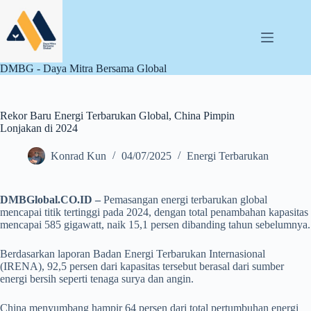
Skip
to
content
DMBG - Daya Mitra Bersama Global
Rekor Baru Energi Terbarukan Global, China Pimpin
Lonjakan di 2024
Konrad Kun
04/07/2025
Energi Terbarukan
DMBGlobal.CO.ID –
Pemasangan energi terbarukan global
mencapai titik tertinggi pada 2024, dengan total penambahan kapasitas
mencapai 585 gigawatt, naik 15,1 persen dibanding tahun sebelumnya.
Berdasarkan laporan Badan Energi Terbarukan Internasional
(IRENA), 92,5 persen dari kapasitas tersebut berasal dari sumber
energi bersih seperti tenaga surya dan angin.
China menyumbang hampir 64 persen dari total pertumbuhan energi