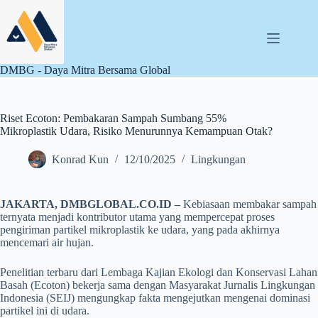
Skip
to
content
DMBG - Daya Mitra Bersama Global
Riset Ecoton: Pembakaran Sampah Sumbang 55%
Mikroplastik Udara, Risiko Menurunnya Kemampuan Otak?
Konrad Kun
12/10/2025
Lingkungan
JAKARTA, DMBGLOBAL.CO.ID –
Kebiasaan membakar sampah
ternyata menjadi kontributor utama yang mempercepat proses
pengiriman partikel mikroplastik ke udara, yang pada akhirnya
mencemari air hujan.
Penelitian terbaru dari Lembaga Kajian Ekologi dan Konservasi Lahan
Basah (Ecoton) bekerja sama dengan Masyarakat Jurnalis Lingkungan
Indonesia (SEIJ) mengungkap fakta mengejutkan mengenai dominasi
partikel ini di udara.