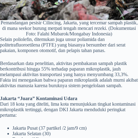
Pemandangan pesisir Cilincing, Jakarta, yang tercemar sampah plastik,
di mana seekor burung merpati tengah mencari rezeki. (Dokumentasi
Foto: Falahi Mubarok/Mongabay Indonesia)
Selain poliolefin, ditemukan juga unsur poliamida dan
politetrafluoroetilena (PTFE) yang biasanya bersumber dari serat
pakaian, komponen otomotif, dan pelapis tahan panas.
Berdasarkan data penelitian, aktivitas pembakaran sampah plastik
berkontribusi hingga 55% terhadap paparan mikroplastik, jauh
melampaui aktivitas transportasi yang hanya menyumbang 33,3%.
Fakta ini menegaskan bahwa paparan mikroplastik adalah murni akibat
aktivitas manusia karena buruknya sistem pengelolaan sampah.
Jakarta “Juara” Kontaminasi Udara
Dari 18 kota yang diteliti, lima kota menunjukkan tingkat kontaminasi
mikroplastik tertinggi, dengan DKI Jakarta menduduki peringkat
pertama:
Jakarta Pusat (37 partikel /2 jam/9 cm)
Jakarta Selatan (30)