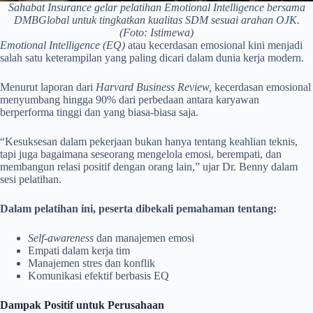
Sahabat Insurance gelar pelatihan Emotional Intelligence bersama
DMBGlobal untuk tingkatkan kualitas SDM sesuai arahan OJK.
(Foto: Istimewa)
Emotional Intelligence (EQ)
atau kecerdasan emosional kini menjadi
salah satu keterampilan yang paling dicari dalam dunia kerja modern.
Menurut laporan dari
Harvard Business Review,
kecerdasan emosional
menyumbang hingga 90% dari perbedaan antara karyawan
berperforma tinggi dan yang biasa-biasa saja.
“Kesuksesan dalam pekerjaan bukan hanya tentang keahlian teknis,
tapi juga bagaimana seseorang mengelola emosi, berempati, dan
membangun relasi positif dengan orang lain,” ujar Dr. Benny dalam
sesi pelatihan.
Dalam pelatihan ini, peserta dibekali pemahaman tentang:
Self-awareness
dan manajemen emosi
Empati dalam kerja tim
Manajemen stres dan konflik
Komunikasi efektif berbasis EQ
Dampak Positif untuk Perusahaan