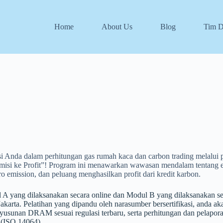
Home
About Us
Blog
Tim 
 Anda dalam perhitungan gas rumah kaca dan carbon trading melalui p
misi ke Profit”! Program ini menawarkan wawasan mendalam tentang e
ro emission, dan peluang menghasilkan profit dari kredit karbon.
A yang dilaksanakan secara online dan Modul B yang dilaksanakan sec
karta. Pelatihan yang dipandu oleh narasumber bersertifikasi, anda a
sunan DRAM sesuai regulasi terbaru, serta perhitungan dan pelapor
k (ISO 14064).