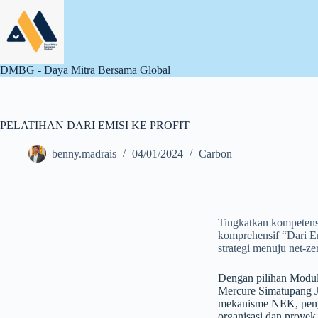
DMBG - Daya Mitra Bersama Global
PELATIHAN DARI EMISI KE PROFIT
benny.madrais
04/01/2024
Carbon
Tingkatkan kompetensi
komprehensif “Dari E
strategi menuju net-ze
Dengan pilihan Modul 
Mercure Simatupang Ja
mekanisme NEK, penyu
organisasi dan proye