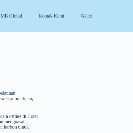
DMB Global
Kontak Kami
Galeri
elatihan
ra ekonomi hijau,
ara offline di Hotel
kan menguasai
an karbon untuk