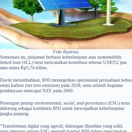
Foto Ilustrasi.
Sementara itu, pinjaman berbasis keberlanjutan atau
sustainability
linked loan
(SLL) turut mencatatkan kontribusi sebesar US$352 juta
atau setara Rp5,74 triliun.
David menambahkan, BNI menargetkan operasional perusahaan bebas
emisi karbon
(net zero emission)
pada 2028, serta seluruh kegiatan
pembiayaan mencapai NZE pada 2060.
Penerapan prinsip
environmental, social, and governance
(ESG) terus
didorong sebagai komitmen BNI untuk mewujudkan keberlanjutan
jangka panjang.
“Transformasi digital yang agresif, dukungan likuiditas yang solid,
serta integrasi prinsip ESG menjadi fondasi BNI dalam menciptakan