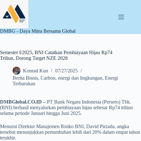
Skip
to
content
DMBG - Daya Mitra Bersama Global
Semester I/2025, BNI Catatkan Pembiayaan Hijau Rp74
Triliun, Dorong Target NZE 2028
Konrad Kun
07/27/2025
Berita Bisnis
,
Carbon
,
energi dan lingkungan
,
Energi
Terbarukan
DMBGlobal.CO.ID –
PT Bank Negara Indonesia (Persero) Tbk.
(BNI) berhasil menyalurkan pembiayaan hijau sebesar Rp74 triliun
selama periode Januari hingga Juni 2025.
Menurut Direktur Manajemen Risiko BNI, David Pirzada, angka
tersebut menunjukkan pertumbuhan lebih dari 20% dalam empat tahun
terakhir.