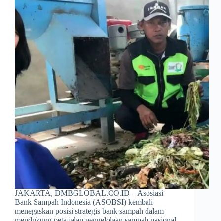
JAKARTA, DMBGLOBAL.CO.ID – Asosiasi
Bank Sampah Indonesia (ASOBSI) kembali
menegaskan posisi strategis bank sampah dalam
mendukung peta jalan pengelolaan sampah nasional.