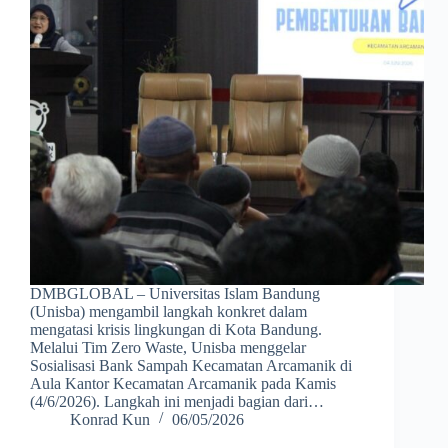
DMBGLOBAL – Universitas Islam Bandung
(Unisba) mengambil langkah konkret dalam
mengatasi krisis lingkungan di Kota Bandung.
Melalui Tim Zero Waste, Unisba menggelar
Sosialisasi Bank Sampah Kecamatan Arcamanik di
Aula Kantor Kecamatan Arcamanik pada Kamis
(4/6/2026). Langkah ini menjadi bagian dari…
Konrad Kun
06/05/2026