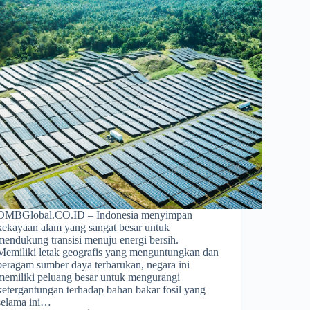
DMBGlobal.CO.ID – Indonesia menyimpan
kekayaan alam yang sangat besar untuk
mendukung transisi menuju energi bersih.
Memiliki letak geografis yang menguntungkan dan
beragam sumber daya terbarukan, negara ini
memiliki peluang besar untuk mengurangi
ketergantungan terhadap bahan bakar fosil yang
selama ini…