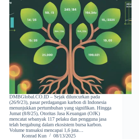
DMBGlobal.CO.ID – Sejak diluncurkan pada
(26/9/23), pasar perdagangan karbon di Indonesia
menunjukkan pertumbuhan yang signifikan. Hingga
Jumat (8/8/25), Otoritas Jasa Keuangan (OJK)
mencatat sebanyak 117 pelaku dan pengguna jasa
telah bergabung dalam ekosistem bursa karbon.
Volume transaksi mencapai 1,6 juta…
Konrad Kun
08/13/2025