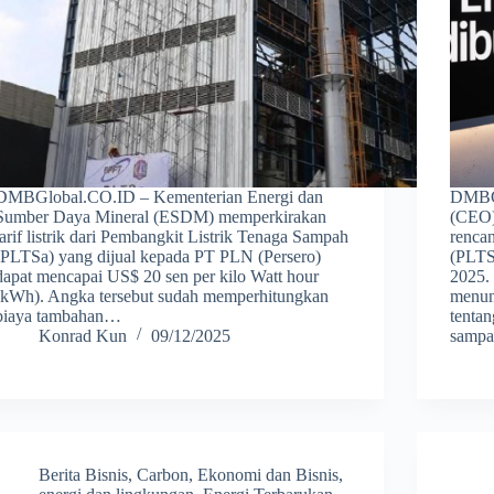
DMBGlobal.CO.ID – Kementerian Energi dan
DMBGL
Sumber Daya Mineral (ESDM) memperkirakan
(CEO)
tarif listrik dari Pembangkit Listrik Tenaga Sampah
renca
(PLTSa) yang dijual kepada PT PLN (Persero)
(PLTSa
dapat mencapai US$ 20 sen per kilo Watt hour
2025. 
(kWh). Angka tersebut sudah memperhitungkan
menun
biaya tambahan…
tenta
Konrad Kun
09/12/2025
samp
Berita Bisnis
,
Carbon
,
Ekonomi dan Bisnis
,