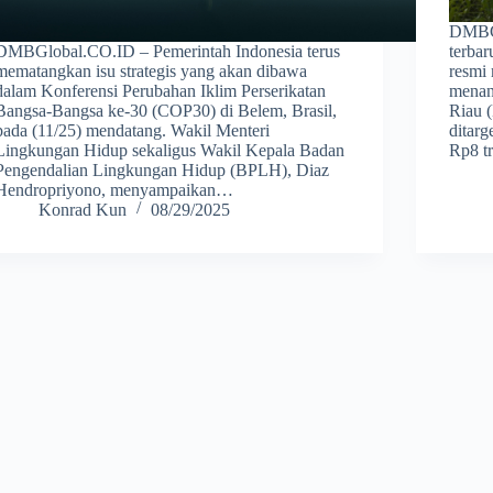
DMBGl
DMBGlobal.CO.ID – Pemerintah Indonesia terus
terbar
mematangkan isu strategis yang akan dibawa
resmi 
dalam Konferensi Perubahan Iklim Perserikatan
menan
Bangsa-Bangsa ke-30 (COP30) di Belem, Brasil,
Riau (
pada (11/25) mendatang. Wakil Menteri
ditarg
Lingkungan Hidup sekaligus Wakil Kepala Badan
Rp8 t
Pengendalian Lingkungan Hidup (BPLH), Diaz
Hendropriyono, menyampaikan…
Konrad Kun
08/29/2025