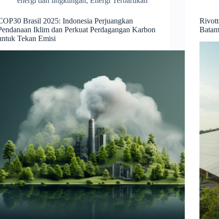
energi dan lingkungan
,
Energi Terbarukan
COP30 Brasil 2025: Indonesia Perjuangkan
Rivott
Pendanaan Iklim dan Perkuat Perdagangan Karbon
Batam
untuk Tekan Emisi