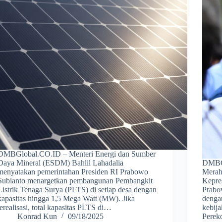
DMBGlobal.CO.ID – Menteri Energi dan Sumber
Daya Mineral (ESDM) Bahlil Lahadalia
DMBGl
menyatakan pemerintahan Presiden RI Prabowo
Merah 
Subianto menargetkan pembangunan Pembangkit
Kepres
Listrik Tenaga Surya (PLTS) di setiap desa dengan
Prabo
kapasitas hingga 1,5 Mega Watt (MW). Jika
dengan
terealisasi, total kapasitas PLTS di…
kebij
Konrad Kun
09/18/2025
Perek