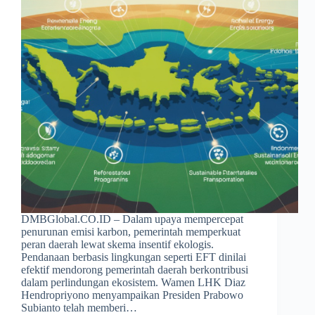
DMBGlobal.CO.ID – Dalam upaya mempercepat
penurunan emisi karbon, pemerintah memperkuat
peran daerah lewat skema insentif ekologis.
Pendanaan berbasis lingkungan seperti EFT dinilai
efektif mendorong pemerintah daerah berkontribusi
dalam perlindungan ekosistem. Wamen LHK Diaz
Hendropriyono menyampaikan Presiden Prabowo
Subianto telah memberi…