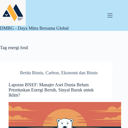
Skip
to
content
DMBG - Daya Mitra Bersama Global
Tag
energi fosil
Berita Bisnis
,
Carbon
,
Ekonomi dan Bisnis
Laporan BNEF: Manajer Aset Dunia Belum
Prioritaskan Energi Bersih, Sinyal Buruk untuk
Iklim?