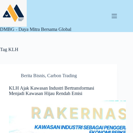
Skip
to
content
DMBG - Daya Mitra Bersama Global
Tag
KLH
Berita Bisnis
,
Carbon Trading
KLH Ajak Kawasan Industri Bertransformasi
Menjadi Kawasan Hijau Rendah Emisi