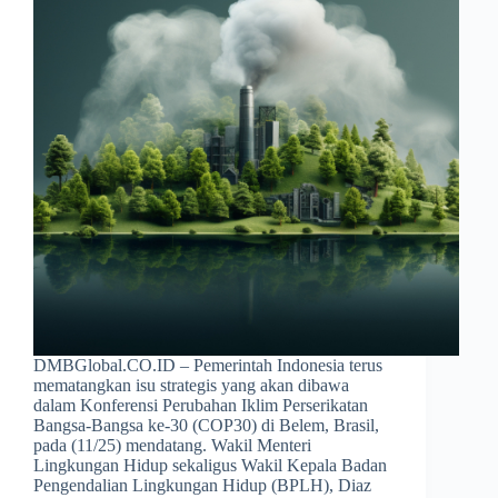
DMBGlobal.CO.ID – Pemerintah Indonesia terus
mematangkan isu strategis yang akan dibawa
dalam Konferensi Perubahan Iklim Perserikatan
Bangsa-Bangsa ke-30 (COP30) di Belem, Brasil,
pada (11/25) mendatang. Wakil Menteri
Lingkungan Hidup sekaligus Wakil Kepala Badan
Pengendalian Lingkungan Hidup (BPLH), Diaz