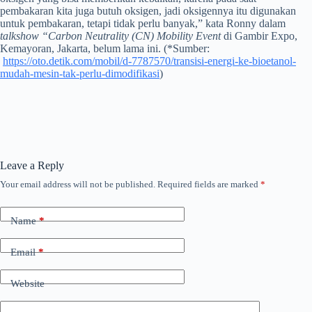
pembakaran kita juga butuh oksigen, jadi oksigennya itu digunakan
untuk pembakaran, tetapi tidak perlu banyak,” kata Ronny dalam
talkshow
“Carbon Neutrality (CN) Mobility Event
di Gambir Expo,
Kemayoran, Jakarta, belum lama ini. (*Sumber:
https://oto.detik.com/mobil/d-7787570/transisi-energi-ke-bioetanol-
mudah-mesin-tak-perlu-dimodifikasi
)
Leave a Reply
Your email address will not be published.
Required fields are marked
*
Name
*
Email
*
Website