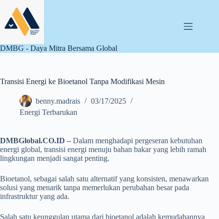
Skip
to
content
DMBG - Daya Mitra Bersama Global
Transisi Energi ke Bioetanol Tanpa Modifikasi Mesin
benny.madrais
03/17/2025
Energi Terbarukan
DMBGlobal.CO.ID –
Dalam menghadapi pergeseran kebutuhan
energi global, transisi energi menuju bahan bakar yang lebih ramah
lingkungan menjadi sangat penting.
Bioetanol, sebagai salah satu alternatif yang konsisten, menawarkan
solusi yang menarik tanpa memerlukan perubahan besar pada
infrastruktur yang ada.
Salah satu keunggulan utama dari bioetanol adalah kemudahannya