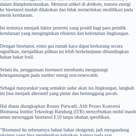
dalam diimplementasikan. Menurut artikel di
detikoto,
transisi energi
ke bioetanol mudah dilakukan dan tidak memerlukan modifikasi pada
mesin kendaraan.
Ini tentunya menjadi faktor penentu yang positif bagi para pemilik
kendaraan yang menginginkan efisiensi dan kelestarian lingkungan.
Dengan bioetanol, emisi gas rumah kaca dapat berkurang secara
signifikan, menjadikan pilihan ini lebih berkelanjutan dibandingkan
bahan bakar fosil.
Selain itu, penggunaan bioetanol membantu mengurangi
ketergantungan pada sumber energi non-renewable.
Sebagai masyarakat yang semakin sadar akan isu lingkungan, langkah
ini bisa menjadi alternatif yang pintar dan bertanggung jawab.
Hal diatas diungkapkan Ronny Purwadi, Ahli Proses Konversi
Biomassa Institut Teknologi Bandung (ITB) menyebutkan mobil masih
aman menenggak bioetanol E10 tanpa ubahan spesifikasi.
“Bioetanol itu sebenarnya bahan bakar oksigenat, jadi mengandung
oksigen yang bisa memberikan kebaikan, karena pada saat